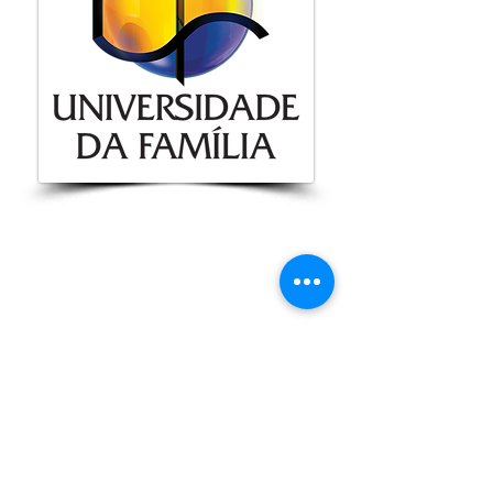
ENDEREÇO
Rua Jerivá, Nº 5, Águas Claras
CEP:
71928-360
Whatsapp:
(61) 99118-4691
Atendimento de segunda a
sexta-feira das 8h às 17h
CULTOS
Quarta-feira: 19h30